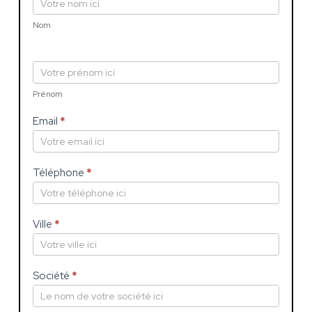
êtes
un
Nom
humain,
ne
remplissez
pas
ce
Prénom
champ.
Email
*
Téléphone
*
Ville
*
Société
*