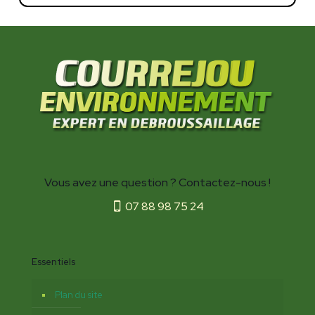
Vous avez une question ? Contactez-nous !
07 88 98 75 24
Essentiels
Plan du site