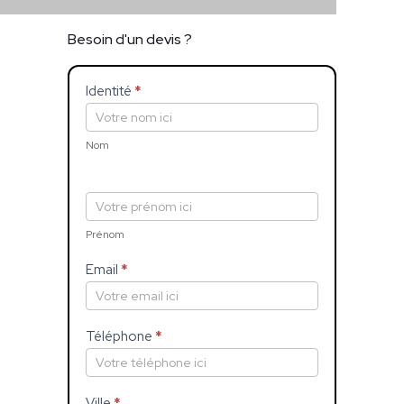
Besoin d'un devis ?
Identité
*
Devis
Si
vous
êtes
un
Nom
humain,
ne
remplissez
pas
ce
Prénom
champ.
Email
*
Téléphone
*
Ville
*