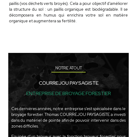
paillis (vos déchets verts broyés).
Cela a pour objectif
d’améliorer
la structure du sol : un paillis organique est biodégradable. Il se
décomposera en humus qui enrichira votre sol en matière
organique et augmentera sa fertilité.
NOTRE ATOUT
COURREJOU PAYSAGISTE
ENTREPRISE DE BROYAGE FORESTIER
Ces dernières années, notre entreprise s’est spécialisée dans le
broyage forestier. Thomas COURREJOU PAYSAGISTE a investi
dans du matériel de pointe afin de pouvoir intervenir dans des
zones difficiles.
Equipée d’un broyeur avec la fonction broyeur forestier nous